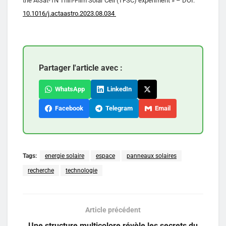
the AlSat-1N Thin-Film Solar Cell (TFSC) experiment » – DOI:
10.1016/j.actaastro.2023.08.034
Partager l'article avec :
WhatsApp
LinkedIn
Facebook
Telegram
Email
Tags:
energie solaire
espace
panneaux solaires
recherche
technologie
Article précédent
Une structure multicolore révèle les secrets du