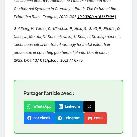
Challenges and Opportunities for Lithium Extraction from
Geothermal Systems in Germany – Part 3: The Return of the
Extraction Brine. Energies, 2023. DOI:
10.3390/en16165899
|
Goldberg, V.; Winter, D.; Nitschke, F.; Held, S.; Groß, F.; Pfeiffle, D.;
Uhde, J.; Morata, D.; Koschikowski, J.; Kohl, T.: Development of a
continuous silica treatment strategy for metal extraction
processes in operating geothermal plants. Desalination,
2023.
DOI:
10.1016/j.desal.2023.116775
Partager l'article avec :
WhatsApp
LinkedIn
Facebook
Telegram
Email