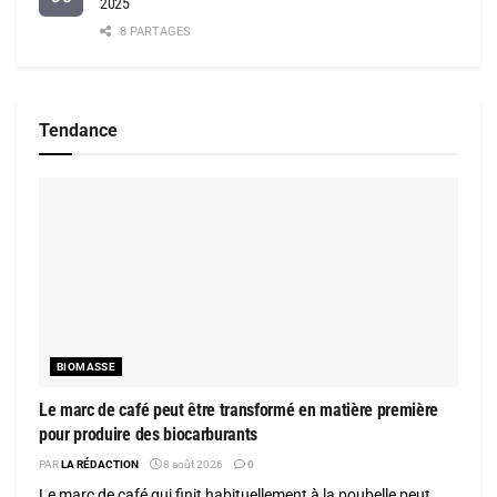
2025
8 PARTAGES
Tendance
BIOMASSE
Le marc de café peut être transformé en matière première
pour produire des biocarburants
PAR
LA RÉDACTION
8 août 2026
0
Le marc de café qui finit habituellement à la poubelle peut