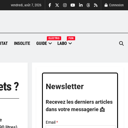
vendredi, août 7, 2026
Connexion
ELECTRO
FUN
ITAT
INSOLITE
GUIDE
LABO
ts ?
Newsletter
Recevez les derniers articles
dans votre messagerie 📩
e
Email
0 litres)