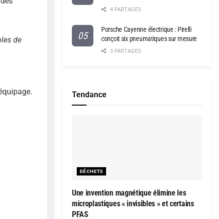
 des
4 PARTAGES
Porsche Cayenne électrique : Pirelli
conçoit six pneumatiques sur mesure
bles de
3 PARTAGES
’équipage.
Tendance
DÉCHETS
Une invention magnétique élimine les
microplastiques « invisibles » et certains
PFAS