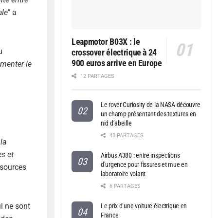
ale
" a
Leapmotor B03X : le
u
crossover électrique à 24
900 euros arrive en Europe
imenter le
12 PARTAGES
Le rover Curiosity de la NASA découvre
un champ présentant des textures en
nid d’abeille
48 PARTAGES
la
s et
Airbus A380 : entre inspections
d’urgence pour fissures et mue en
 sources
laboratoire volant
6 PARTAGES
i ne sont
Le prix d’une voiture électrique en
France