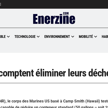
]
BLE
TECHNOLOGIE
ENVIRONNEMENT
MOBILITÉ
HAB
omptent éliminer leurs déche
NR), le corps des Marines US basé à Camp Smith (Hawaii) test
capable de réduire un conteneur standard (50 gallons – soit 19