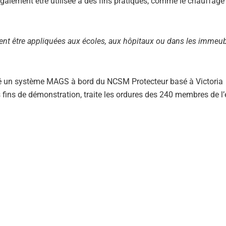
 également être utilisée à des fins pratiques, comme le chauffage
ent être appliquées aux écoles, aux hôpitaux ou dans les immeu
lé un système MAGS à bord du NCSM Protecteur basé à Victoria
 fins de démonstration, traite les ordures des 240 membres de l