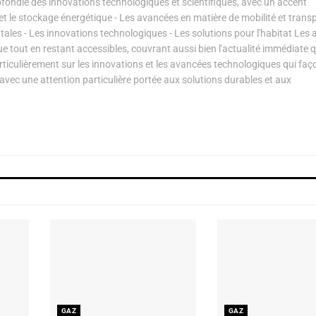
ondie des innovations technologiques et scientifiques, avec un accent
s et le stockage énergétique - Les avancées en matière de mobilité et transp
les - Les innovations technologiques - Les solutions pour l'habitat Les a
ue tout en restant accessibles, couvrant aussi bien l'actualité immédiate 
articulièrement sur les innovations et les avancées technologiques qui fa
avec une attention particulière portée aux solutions durables et aux
GAZ
GAZ