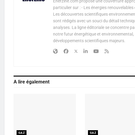
Enerzine.com propose une couverture approf
particulier sur : - Les énergies renouvelable
Les découvertes scientifiques environnementa
sont rédigés avec un souci du détail techniq
analyses. La ligne éditoriale se concentre p
notre futur énergétique et environnemental, 
développements scientifiques majeurs.
A lire également
GAZ
GAZ