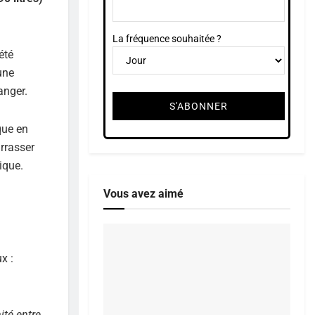
La fréquence souhaitée ?
été
une
anger.
que en
arrasser
ique.
Vous avez aimé
x :
ité entre