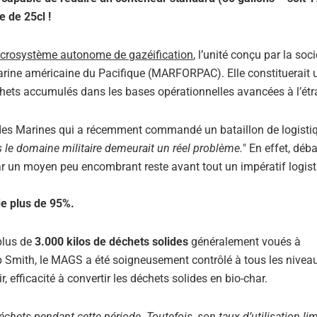
e de 25cl !
crosystème autonome de gazéification
, l’unité conçu par la soci
Marine américaine du Pacifique (MARFORPAC). Elle constituerait 
déchets accumulés dans les bases opérationnelles avancées à l’étr
r des Marines qui a récemment commandé un bataillon de logisti
s le domaine militaire demeurait un réel problème.
" En effet, déb
 par un moyen peu encombrant reste avant tout un impératif logist
e plus de 95%.
plus de
3.000 kilos de déchets solides
généralement voués à
 Smith, le MAGS a été soigneusement contrôlé à tous les niveau
 efficacité à convertir les déchets solides en bio-char.
hets pendant cette période. Toutefois, son taux d’utilisation lim