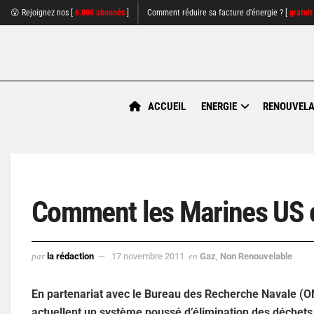
😮 Rejoignez nos [
6.000 abonnés
]
Comment réduire sa facture d'énergie ? [
gratuit
ACCUEIL
ENERGIE
RENOUVELA
Comment les Marines US c
par
la rédaction
17 novembre 2011
en
Gaz
,
Non Renouvelable
En partenariat avec le Bureau des Recherche Navale (O
actuellent un système poussé d’élimination des déchets 