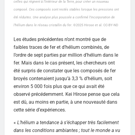
celles qui règnent à l’intérieur de la Terre, pour créer un nouveau
composé. Ces composés sont restés stables lorsque les pressions ont
été réduites. Une analyse plus poussée a confirmé l’incorporation de
l’hélium dans le réseau cristallin du fer
. ©2025 Hirose et al. CC-BY-ND
Les études précédentes n’ont montré que de
faibles traces de fer et d’hélium combinés, de
l’ordre de sept parties par million d’hélium dans le
fer. Mais dans le cas présent, les chercheurs ont
été surpris de constater que les composés de fer
broyés contenaient jusqu’à 3,3 % d’hélium, soit
environ 5 000 fois plus que ce qui avait été
observé précédemment. Kei Hirose pense que cela
est dû, au moins en partie, à une nouveauté dans
cette série d’expériences.
«
L’hélium a tendance à s’échapper très facilement
dans les conditions ambiantes ; tout le monde a vu