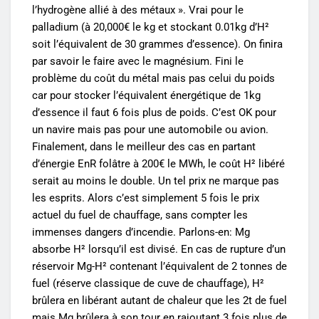
l’hydrogène allié à des métaux ». Vrai pour le
palladium (à 20,000€ le kg et stockant 0.01kg d’H²
soit l’équivalent de 30 grammes d’essence). On finira
par savoir le faire avec le magnésium. Fini le
problème du coût du métal mais pas celui du poids
car pour stocker l’équivalent énergétique de 1kg
d’essence il faut 6 fois plus de poids. C’est OK pour
un navire mais pas pour une automobile ou avion.
Finalement, dans le meilleur des cas en partant
d’énergie EnR folâtre à 200€ le MWh, le coût H² libéré
serait au moins le double. Un tel prix ne marque pas
les esprits. Alors c’est simplement 5 fois le prix
actuel du fuel de chauffage, sans compter les
immenses dangers d’incendie. Parlons-en: Mg
absorbe H² lorsqu’il est divisé. En cas de rupture d’un
réservoir Mg-H² contenant l’équivalent de 2 tonnes de
fuel (réserve classique de cuve de chauffage), H²
brûlera en libérant autant de chaleur que les 2t de fuel
mais Mg brûlera à son tour en rajoutant 3 fois plus de