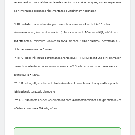
nécessite donc une maîtrise parfaite des performances énergétiques, tout en respectant
les nombreuses exigences réglementaires d’un bâtiment hospitalier.
* HQE : initiative associative d’origine privée, basée sur un référentiel de 14 cibles
(écoconstruction, éco-gestion, confort…). Pour respecter la Démarche HQE, le bâtiment
doit atteindre au minimum : 3 cibles au niveau de base, 4 cibles au niveau performant et 7
cibles au niveau très performant.
** THPE : label Très haute performance énergétique (THPE) qui définit une consommation
conventionnelle d’énergie au moins inférieure de 20% à la consommation de référence
définie par la RT 2005.
*** PER : le Polyéthylène Réticulé haute densité est un matériau plastique utilisé pour la
fabrication de tuyaux de plomberie
**** BBC : Bâtiment Basse Consommation dont la consommation en énergie primaire est
inférieure ou égale à 50 kWh / m².an