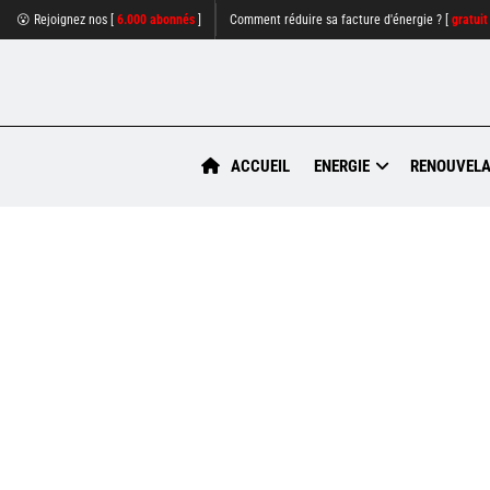
😮 Rejoignez nos [
6.000 abonnés
]
Comment réduire sa facture d'énergie ? [
gratuit
ACCUEIL
ENERGIE
RENOUVELA