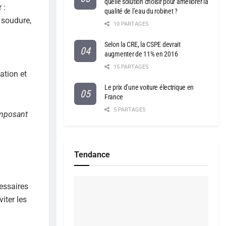
quelle solution choisir pour améliorer la
 :
qualité de l’eau du robinet ?
 soudure,
10 PARTAGES
Selon la CRE, la CSPE devrait
augmenter de 11% en 2016
15 PARTAGES
ation et
Le prix d’une voiture électrique en
France
5 PARTAGES
omposant
Tendance
essaires
iter les