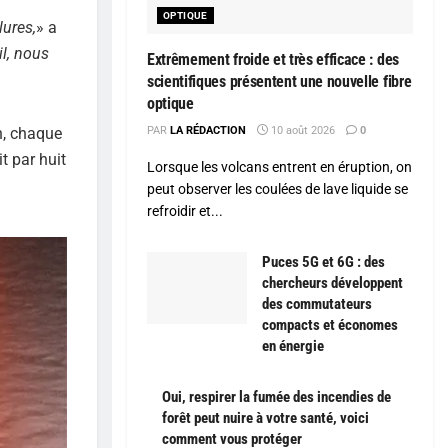
OPTIQUE
lures,
» a
il, nous
Extrêmement froide et très efficace : des
scientifiques présentent une nouvelle fibre
optique
n, chaque
PAR
LA RÉDACTION
10 août 2026
0
t par huit
Lorsque les volcans entrent en éruption, on
peut observer les coulées de lave liquide se
refroidir et...
Puces 5G et 6G : des
chercheurs développent
des commutateurs
compacts et économes
en énergie
Oui, respirer la fumée des incendies de
forêt peut nuire à votre santé, voici
comment vous protéger