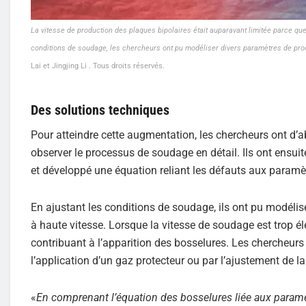
La vitesse de production des plaques bipolaires était auparavant limitée parce que
conditions de soudage, les chercheurs ont pu modéliser divers paramètres de p
Lai et Jingjing Li . Tous droits réservés.
Des solutions techniques
Pour atteindre cette augmentation, les chercheurs ont d’a
observer le processus de soudage en détail. Ils ont ensui
et développé une équation reliant les défauts aux paramè
En ajustant les conditions de soudage, ils ont pu modél
à haute vitesse. Lorsque la vitesse de soudage est trop 
contribuant à l’apparition des bosselures. Les chercheurs 
l’application d’un gaz protecteur ou par l’ajustement de l
«
En comprenant l’équation des bosselures liée aux paramè