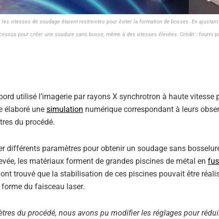
 les vitesses de soudage étaient restreintes pour éviter la formation de bosses. En ajustant
rocessus pour créer une soudure sans bosse, même à des vitesses élevées.
Crédit : fourni 
bord utilisé l’imagerie par rayons X synchrotron à haute vitesse 
te élaboré une
simulation
numérique correspondant à leurs obse
tres du procédé.
iser différents paramètres pour obtenir un soudage sans bosselu
élevée, les matériaux forment de grandes piscines de métal en
fus
ont trouvé que la stabilisation de ces piscines pouvait être réali
a forme du faisceau laser.
tres du procédé, nous avons pu modifier les réglages pour rédui