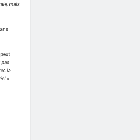
tale, mais
sans
 peut
t pas
ec la
éel.
»