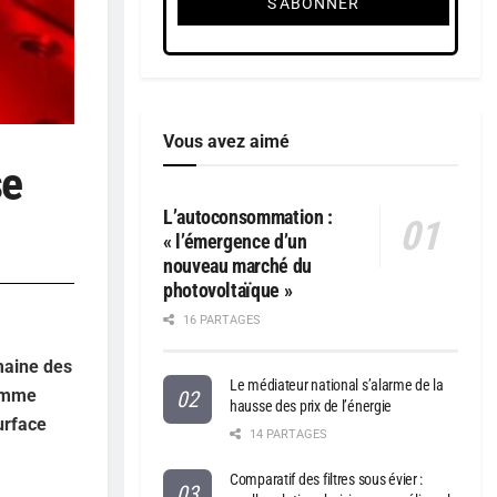
Vous avez aimé
se
L’autoconsommation :
« l’émergence d’un
nouveau marché du
photovoltaïque »
16 PARTAGES
maine des
Le médiateur national s’alarme de la
comme
hausse des prix de l’énergie
urface
14 PARTAGES
Comparatif des filtres sous évier :