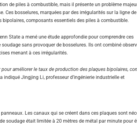
tion de piles à combustible, mais il présente un problème majeur
e. Ces bosselures, marquées par des irrégularités sur la ligne de
es bipolaires, composants essentiels des piles à combustible.
e Penn State a mené une étude approfondie pour comprendre ces
e soudage sans provoquer de bosselures. Ils ont combiné observ
cises menant à ces irrégularités.
 pour améliorer le taux de production des plaques bipolaires, c
 a indiqué Jingjing Li, professeur d’ingénierie industrielle et
x panneaux. Les canaux qui se créent dans ces plaques sont néc
e de soudage était limitée à 20 mètres de métal par minute pour év