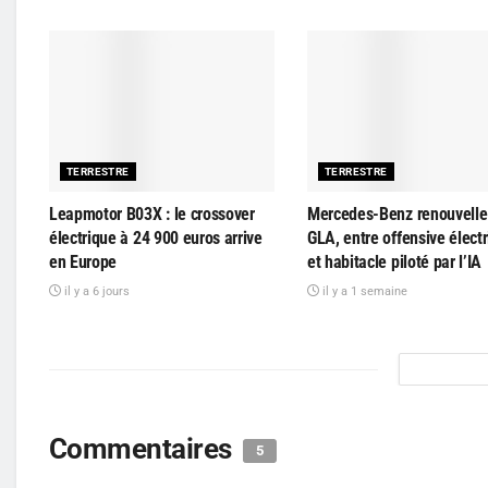
TERRESTRE
TERRESTRE
Leapmotor B03X : le crossover
Mercedes-Benz renouvelle
électrique à 24 900 euros arrive
GLA, entre offensive élect
en Europe
et habitacle piloté par l’IA
il y a 6 jours
il y a 1 semaine
Commentaires
5