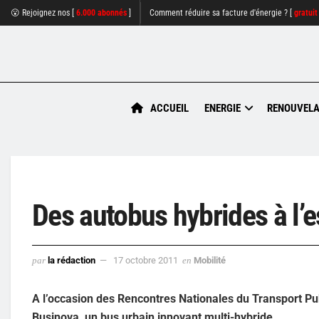
😮 Rejoignez nos [
6.000 abonnés
]
Comment réduire sa facture d'énergie ? [
gratuit
ACCUEIL
ENERGIE
RENOUVELA
Des autobus hybrides à l’e
par
la rédaction
17 octobre 2011
en
Mobilité
A l’occasion des Rencontres Nationales du Transport Publ
Businova, un bus urbain innovant multi-hybride.