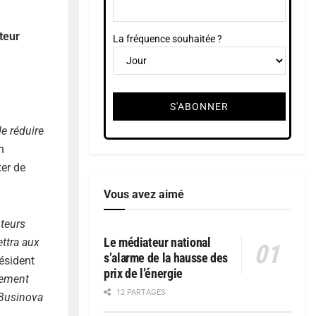
teur
La fréquence souhaitée ?
e réduire
n
ter de
Vous avez aimé
oteurs
Le médiateur national
ettra aux
s’alarme de la hausse des
résident
prix de l’énergie
nement
12 PARTAGES
 Businova