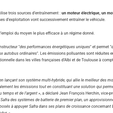
lise trois sources d’entraînement :
un moteur électrique, un mo
ses d’exploitation vont successivement entraîner le véhicule.
l’emploi du moyen le plus efficace à un régime donné.
nstructeur "
des performances énergétiques uniques
" et permet "
d
x autobus ordinaires
". Les émissions polluantes sont réduites e
tionnelle dans les villes françaises d’Albi et de Toulouse à comp
en lançant son système multi-hybride, qui allie le meilleur des m
calement les émissions tout en constituant une solution qui perm
u temps et de l’argent
», a déclaré Jean François Herchin, vice-p
Safra des systèmes de batterie de premier plan, un approvision
isposés à appuyer Safra dans ses plans de croissance concernant
utur.
»