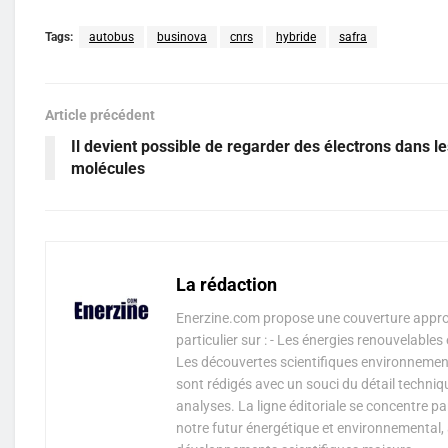
Tags:
autobus
businova
cnrs
hybride
safra
Article précédent
Il devient possible de regarder des électrons dans le
molécules
La rédaction
Enerzine.com propose une couverture approf
particulier sur : - Les énergies renouvelable
Les découvertes scientifiques environnementa
sont rédigés avec un souci du détail techniq
analyses. La ligne éditoriale se concentre p
notre futur énergétique et environnemental, 