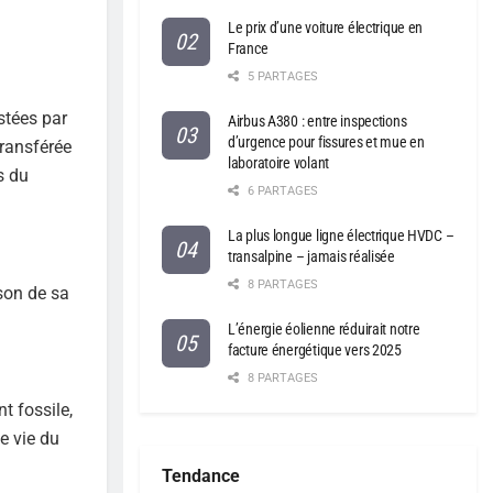
Le prix d’une voiture électrique en
France
5 PARTAGES
stées par
Airbus A380 : entre inspections
d’urgence pour fissures et mue en
transférée
laboratoire volant
s du
6 PARTAGES
La plus longue ligne électrique HVDC –
transalpine – jamais réalisée
8 PARTAGES
son de sa
L’énergie éolienne réduirait notre
facture énergétique vers 2025
8 PARTAGES
t fossile,
e vie du
Tendance