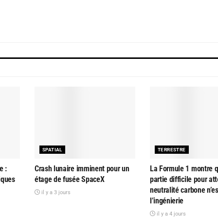
SPATIAL
TERRESTRE
e :
Crash lunaire imminent pour un
La Formule 1 montre q
tiques
étage de fusée SpaceX
partie difficile pour at
neutralité carbone n’e
il y a 3 jours
l’ingénierie
il y a 4 jours