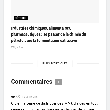
PÉTROLE
Industries chimiques, alimentaires,
pharmaceutiques : se passer de la chimie du
pétrole avec la fermentation extractive
il y a 1 an
PLUS D'ARTICLES
Commentaires
1
gp
il y a 15 ans
C bien la peine de distribuer des MM€ d’aides en tout
genre pour inciter les français à changer de voiture