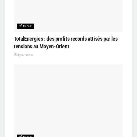
PÉTROLE
TotalEnergies : des profits records attisés par les
tensions au Moyen-Orient
il y a 3 mois