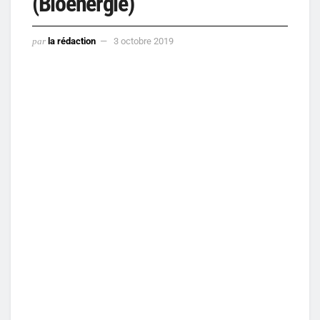
(Bioénergie)
par
la rédaction
3 octobre 2019