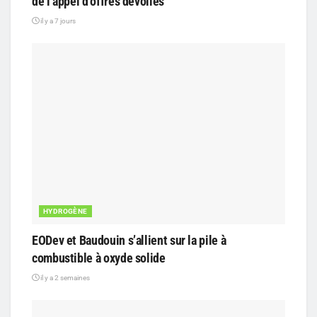
de l’appel d’offres dévoilés
il y a 7 jours
HYDROGÈNE
EODev et Baudouin s’allient sur la pile à
combustible à oxyde solide
il y a 2 semaines