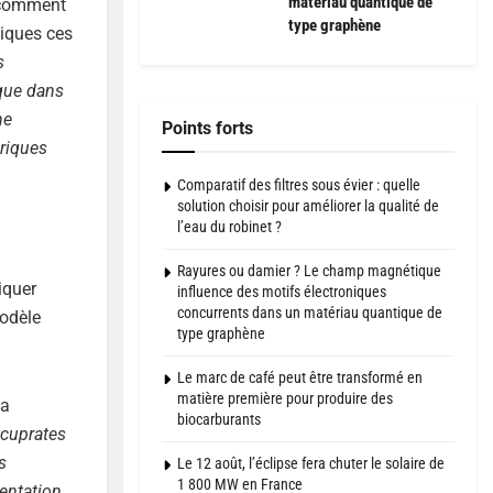
matériau quantique de
e comment
type graphène
tiques ces
s
 que dans
ne
Points forts
riques
Comparatif des filtres sous évier : quelle
solution choisir pour améliorer la qualité de
l’eau du robinet ?
Rayures ou damier ? Le champ magnétique
iquer
influence des motifs électroniques
concurrents dans un matériau quantique de
odèle
type graphène
Le marc de café peut être transformé en
matière première pour produire des
la
biocarburants
 cuprates
s
Le 12 août, l’éclipse fera chuter le solaire de
1 800 MW en France
entation