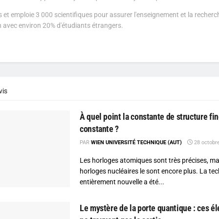
 et emploie 3 000 scientifiques pour assurer l'enseignement et la recherch
on avec environ 20% d'étudiants étrangers.
vis
À quel point la constante de structure fin
constante ?
PAR
WIEN UNIVERSITÉ TECHNIQUE (AUT)
28 octobr
Les horloges atomiques sont très précises, ma
horloges nucléaires le sont encore plus. La te
entièrement nouvelle a été...
Le mystère de la porte quantique : ces él