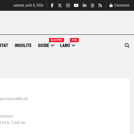
samedi, août 8, 2026
Connexion
ELECTRO
FUN
ITAT
INSOLITE
GUIDE
LABO
es naturelles et
lusieurs
1919. C'est en