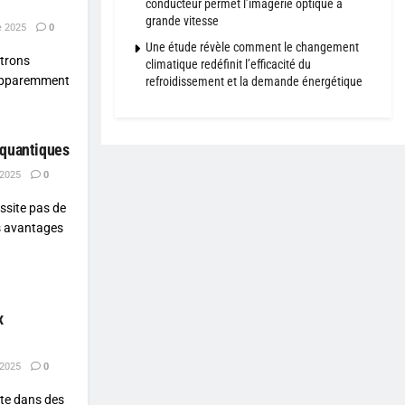
conducteur permet l’imagerie optique à
grande vitesse
e 2025
0
Une étude révèle comment le changement
ctrons
climatique redéfinit l’efficacité du
 apparemment
refroidissement et la demande énergétique
 quantiques
 2025
0
ssite pas de
s avantages
x
 2025
0
te dans des