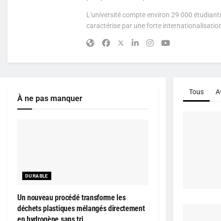
L'université compte environ 29 000 étudiants
caractérise par une forte internationalisati
Tous
A
À ne pas manquer
DURABLE
Un nouveau procédé transforme les
déchets plastiques mélangés directement
en hydrogène sans tri