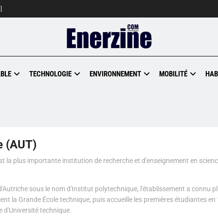
]
BLE
TECHNOLOGIE
ENVIRONNEMENT
MOBILITÉ
HAB
e (AUT)
st la plus importante institution de recherche et d'enseignement en scienc
'Autriche sous le nom d'Institut polytechnique, l'établissement a connu p
ent la Grande École technique, puis accueille les premières étudiantes en 
 d'Université technique.