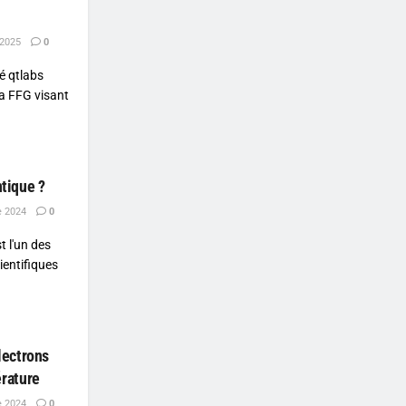
 2025
0
té qtlabs
la FFG visant
ntique ?
e 2024
0
 l'un des
ientifiques
lectrons
rature
e 2024
0