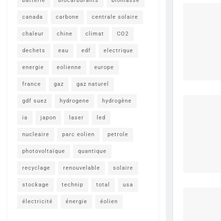
batterie
biocarburants
biomasse
canada
carbone
centrale solaire
chaleur
chine
climat
CO2
dechets
eau
edf
electrique
energie
eolienne
europe
france
gaz
gaz naturel
gdf suez
hydrogene
hydrogène
ia
japon
laser
led
nucleaire
parc eolien
petrole
photovoltaïque
quantique
recyclage
renouvelable
solaire
stockage
technip
total
usa
électricité
énergie
éolien