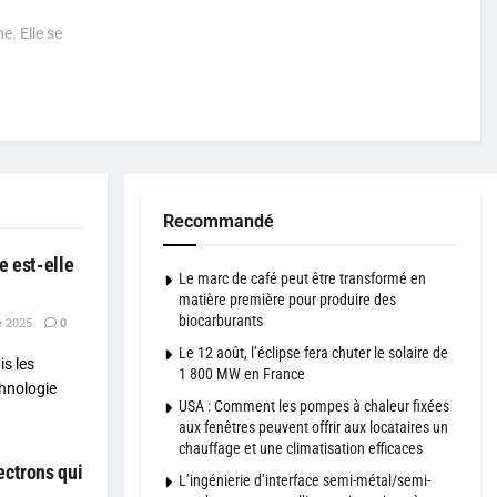
e. Elle se
Recommandé
e est-elle
Le marc de café peut être transformé en
matière première pour produire des
biocarburants
e 2025
0
Le 12 août, l’éclipse fera chuter le solaire de
is les
1 800 MW en France
chnologie
USA : Comment les pompes à chaleur fixées
aux fenêtres peuvent offrir aux locataires un
chauffage et une climatisation efficaces
ectrons qui
L’ingénierie d’interface semi-métal/semi-