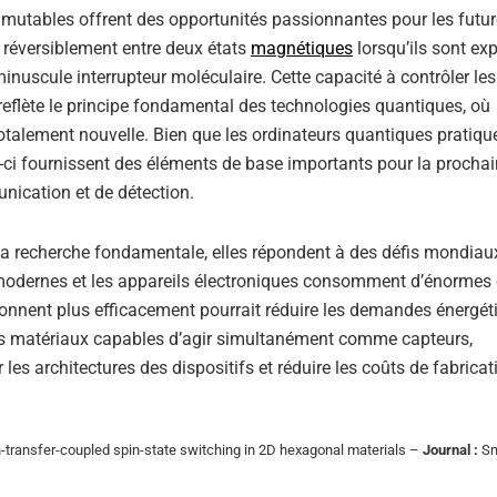
mmutables offrent des opportunités passionnantes pour les futu
réversiblement entre deux états
magnétiques
lorsqu’ils sont ex
nuscule interrupteur moléculaire. Cette capacité à contrôler les
eflète le principe fondamental des technologies quantiques, où
otalement nouvelle. Bien que les ordinateurs quantiques pratiqu
ci fournissent des éléments de base importants pour la procha
nication et de détection.
la recherche fondamentale, elles répondent à des défis mondiau
 modernes et les appareils électroniques consomment d’énormes 
ionnent plus efficacement pourrait réduire les demandes énergét
les matériaux capables d’agir simultanément comme capteurs,
les architectures des dispositifs et réduire les coûts de fabricat
n-transfer-coupled spin-state switching in 2D hexagonal materials –
Journal :
Sm