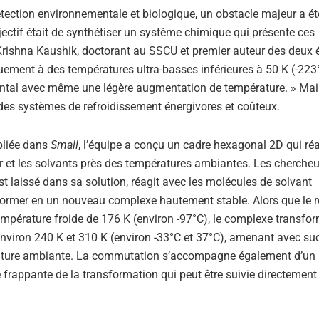
étection environnementale et biologique, un obstacle majeur a ét
jectif était de synthétiser un système chimique qui présente ces
Krishna Kaushik, doctorant au SSCU et premier auteur des deux 
ment à des températures ultra-basses inférieures à 50 K (-223°C
mental avec même une légère augmentation de température. » Mai
es systèmes de refroidissement énergivores et coûteux.
ubliée dans
Small
, l’équipe a conçu un cadre hexagonal 2D qui réa
ur et les solvants près des températures ambiantes. Les chercheu
st laissé dans sa solution, réagit avec les molécules de solvant
former en un nouveau complexe hautement stable. Alors que le 
température froide de 176 K (environ -97°C), le complexe transfo
nviron 240 K et 310 K (environ -33°C et 37°C), amenant avec su
ature ambiante. La commutation s’accompagne également d’un
frappante de la transformation qui peut être suivie directement 