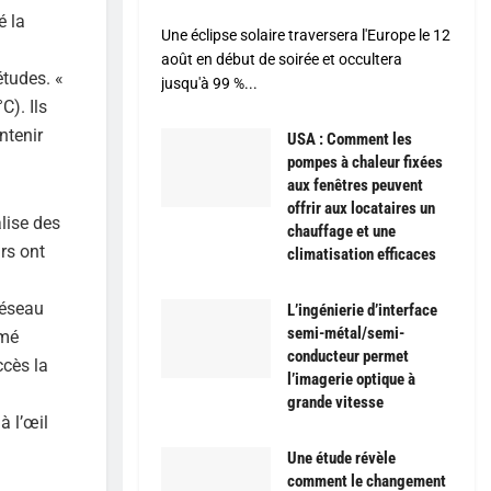
é la
Une éclipse solaire traversera l'Europe le 12
août en début de soirée et occultera
études. «
jusqu'à 99 %...
). Ils
ntenir
USA : Comment les
pompes à chaleur fixées
aux fenêtres peuvent
offrir aux locataires un
lise des
chauffage et une
rs ont
climatisation efficaces
réseau
L’ingénierie d’interface
semi-métal/semi-
rmé
conducteur permet
ccès la
l’imagerie optique à
grande vitesse
à l’œil
Une étude révèle
comment le changement