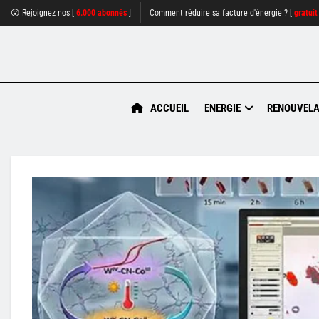
😮 Rejoignez nos [
6.000 abonnés
]
Comment réduire sa facture d'énergie ? [
gratuit
ACCUEIL
ENERGIE
RENOUVELA