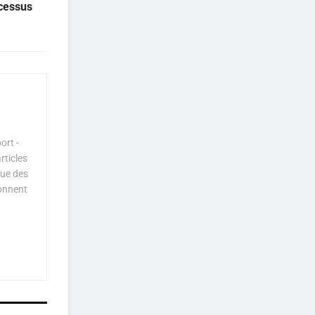
cessus
ort -
rticles
que des
çonnent