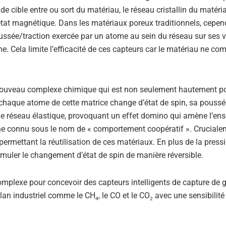
de cible entre ou sort du matériau, le réseau cristallin du matéri
état magnétique. Dans les matériaux poreux traditionnels, cepen
oussée/traction exercée par un atome au sein du réseau sur ses v
me. Cela limite l’efficacité de ces capteurs car le matériau ne c
n nouveau complexe chimique qui est non seulement hautement p
haque atome de cette matrice change d’état de spin, sa poussé
 le réseau élastique, provoquant un effet domino qui amène l’en
e connu sous le nom de « comportement coopératif ». Cruciale
ermettant la réutilisation de ces matériaux. En plus de la press
muler le changement d’état de spin de manière réversible.
complexe pour concevoir des capteurs intelligents de capture de 
plan industriel comme le CH
, le CO et le CO
avec une sensibilit
4
2