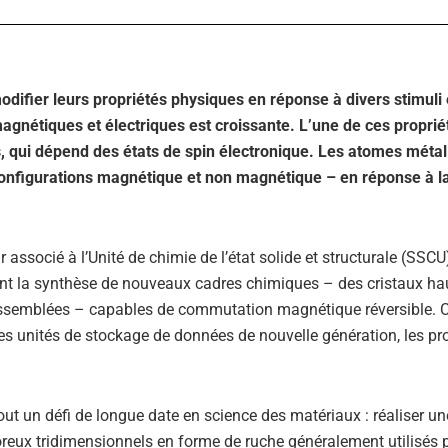
difier leurs propriétés physiques en réponse à divers stimuli
 magnétiques et électriques est croissante. L’une de ces proprié
, qui dépend des états de spin électronique. Les atomes métal
onfigurations magnétique et non magnétique – en réponse à la
ssocié à l’Unité de chimie de l’état solide et structurale (SSCU
ortent la synthèse de nouveaux cadres chimiques – des cristaux h
assemblées – capables de commutation magnétique réversible. 
es unités de stockage de données de nouvelle génération, les p
sout un défi de longue date en science des matériaux : réaliser un
ux tridimensionnels en forme de ruche généralement utilisés p