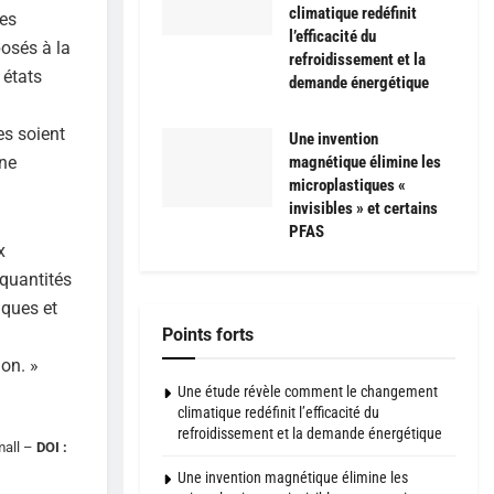
climatique redéfinit
res
l’efficacité du
posés à la
refroidissement et la
 états
demande énergétique
es soient
Une invention
ine
magnétique élimine les
microplastiques «
invisibles » et certains
PFAS
x
quantités
iques et
Points forts
ion. »
Une étude révèle comment le changement
climatique redéfinit l’efficacité du
refroidissement et la demande énergétique
all –
DOI :
Une invention magnétique élimine les