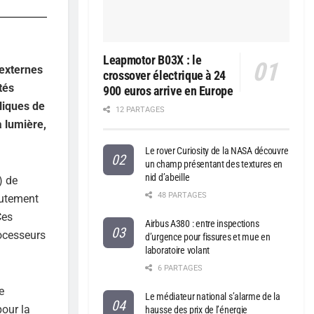
Leapmotor B03X : le
 externes
crossover électrique à 24
tés
900 euros arrive en Europe
liques de
12 PARTAGES
 lumière,
Le rover Curiosity de la NASA découvre
un champ présentant des textures en
nid d’abeille
) de
48 PARTAGES
autement
Ces
Airbus A380 : entre inspections
rocesseurs
d’urgence pour fissures et mue en
laboratoire volant
6 PARTAGES
e
Le médiateur national s’alarme de la
our la
hausse des prix de l’énergie