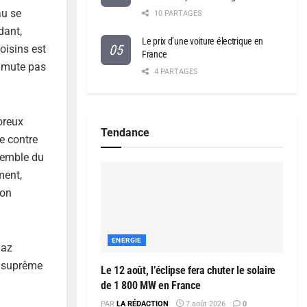
au se
10 PARTAGES
dant,
Le prix d’une voiture électrique en
oisins est
France
ommute pas
4 PARTAGES
oreux
Tendance
e contre
semble du
ment,
ion
ENERGIE
gaz
é suprême
Le 12 août, l’éclipse fera chuter le solaire
de 1 800 MW en France
PAR
LA RÉDACTION
7 août 2026
0