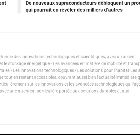
ent
De nouveaux supraconducteurs débloquent un pro
qui pourrait en révéler des milliers d’autres
ondie des innovations technologiques et scientifiques, avec un accent
s et le stockage énergétique - Les avancées en matière de mobilité et transp
les - Les innovations technologiques - Les solutions pour l'habitat Les a
ue tout en restant accessibles, couvrant aussi bien l'actualité immédiate 
articulièrement sur les innovations et les avancées technologiques qui fa
avec une attention particulière portée aux solutions durables et aux