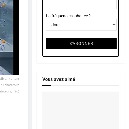
La fréquence souhaitée ?
Vous avez aimé
sible, mettant
 : Laboratoire
ateurs, IISc)