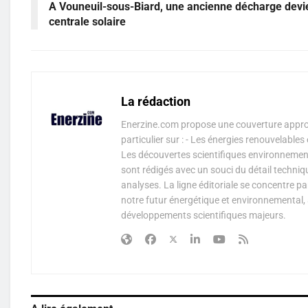
A Vouneuil-sous-Biard, une ancienne décharge devi
centrale solaire
La rédaction
Enerzine.com propose une couverture approf
particulier sur : - Les énergies renouvelable
Les découvertes scientifiques environnementa
sont rédigés avec un souci du détail techniq
analyses. La ligne éditoriale se concentre p
notre futur énergétique et environnemental, 
développements scientifiques majeurs.