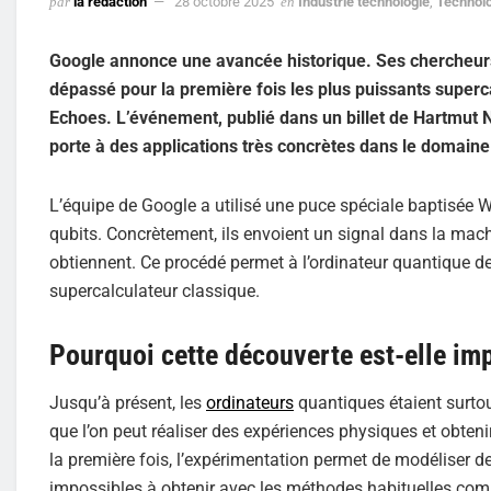
par
la rédaction
28 octobre 2025
en
Industrie technologie
,
Technol
Google annonce une avancée historique. Ses chercheurs 
dépassé pour la première fois les plus puissants super
Echoes. L’événement, publié dans un billet de Hartmut
porte à des applications très concrètes dans le domaine
L’équipe de Google a utilisé une puce spéciale baptisée 
qubits. Concrètement, ils envoient un signal dans la machin
obtiennent. Ce procédé permet à l’ordinateur quantique de 
supercalculateur classique.
Pourquoi cette découverte est-elle im
Jusqu’à présent, les
ordinateurs
quantiques étaient surtou
que l’on peut réaliser des expériences physiques et obtenir
la première fois, l’expérimentation permet de modéliser de
impossibles à obtenir avec les méthodes habituelles co