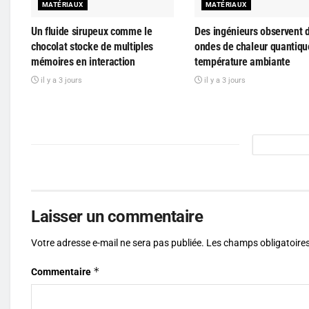
MATÉRIAUX
MATÉRIAUX
Un fluide sirupeux comme le
Des ingénieurs observent 
chocolat stocke de multiples
ondes de chaleur quantiqu
mémoires en interaction
température ambiante
il y a 3 jours
il y a 3 jours
Laisser un commentaire
Votre adresse e-mail ne sera pas publiée.
Les champs obligatoires
*
Commentaire