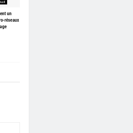
ELLE
ent un
cro-réseaux
kage