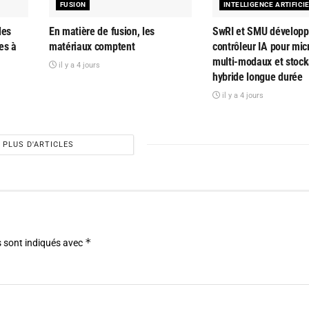
FUSION
INTELLIGENCE ARTIFICI
des
En matière de fusion, les
SwRI et SMU développ
es à
matériaux comptent
contrôleur IA pour mi
multi-modaux et stoc
il y a 4 jours
hybride longue durée
il y a 4 jours
PLUS D'ARTICLES
*
 sont indiqués avec