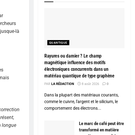
ar
ercheurs
 jusque-là
QUANTIQUE
Rayures ou damier ? Le champ
magnétique influence des motifs
électroniques concurrents dans un
es
matériau quantique de type graphène
rmais
PAR
LA RÉDACTION
8 août 2026
0
Dans la plupart des matériaux courants,
comme le cuivre, l'argent et le silicium, le
comportement des électrons...
correction
résent,
Le marc de café peut être
à longue
transformé en matière