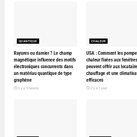
QUANTIQUE
CHALEUR
Rayures ou damier ? Le champ
USA : Comment les pompe
magnétique influence des motifs
chaleur fixées aux fenêtre
électroniques concurrents dans
peuvent offrir aux locatair
un matériau quantique de type
chauffage et une climatisa
graphène
efficaces
il y a 9 heures
il y a 1 jour