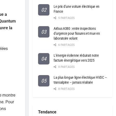
Le prix d’une voiture électrique en
France
ue a
5 PARTAGES
é Quantum
uvre la
Airbus A380 : entre inspections
d’urgence pour fissures et mue en
laboratoire volant
6 PARTAGES
elées
L’énergie éolienne réduirait notre
facture énergétique vers 2025
8 PARTAGES
La plus longue ligne électrique HVDC –
transalpine – jamais réalisée
8 PARTAGES
le montre
he. Pour
ions
Tendance