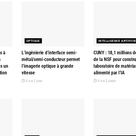
OPTIQUE
INTELLIGENCE ARTIFICI
s à
L’ingénierie d’interface semi-
CUNY : 18,1 millions d
s
métal/semi-conducteur permet
de la NSF pour constru
es un
l’imagerie optique à grande
laboratoire de matéria
tion
vitesse
alimenté par l’IA
il y a 1 jour
il y a 2 jours