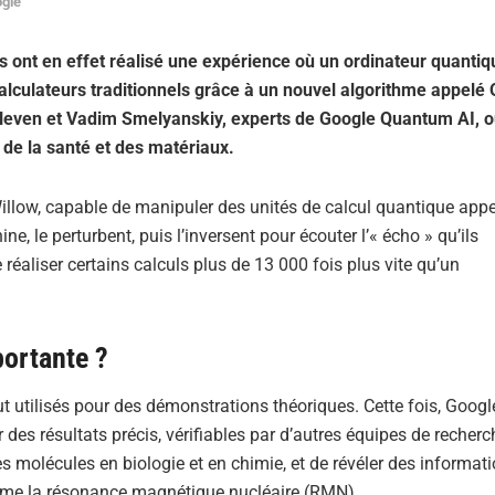
ogie
ont en effet réalisé une expérience où un ordinateur quantiq
calculateurs traditionnels grâce à un nouvel algorithme appel
 Neven et Vadim Smelyanskiy, experts de Google Quantum AI, o
 de la santé et des matériaux.
Willow, capable de manipuler des unités de calcul quantique app
e, le perturbent, puis l’inversent pour écouter l’« écho » qu’ils
réaliser certains calculs plus de 13 000 fois plus vite qu’un
portante ?
t utilisés pour des démonstrations théoriques. Cette fois, Goog
 des résultats précis, vérifiables par d’autres équipes de recherc
s molécules en biologie et en chimie, et de révéler des informat
mme la résonance magnétique nucléaire (RMN).