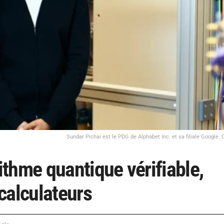
Sundar Pichai est le PDG de Alphabet Inc. et sa filiale Google. C
thme quantique vérifiable,
calculateurs