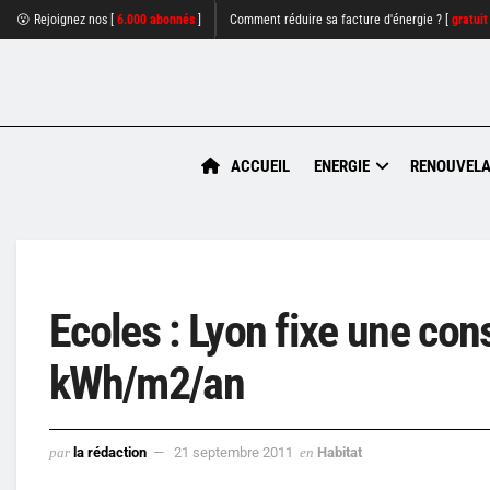
😮 Rejoignez nos [
6.000 abonnés
]
Comment réduire sa facture d'énergie ? [
gratuit
ACCUEIL
ENERGIE
RENOUVELA
Ecoles : Lyon fixe une co
kWh/m2/an
par
la rédaction
21 septembre 2011
en
Habitat