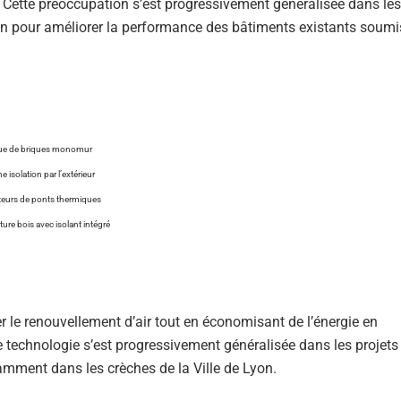
ur. Cette préoccupation s’est progressivement généralisée dans les
tion pour améliorer la performance des bâtiments existants soumi
nique de briques monomur
isolation par l’extérieur
upteurs de ponts thermiques
ure bois avec isolant intégré
r le renouvellement d’air tout en économisant de l’énergie en
le technologie s’est progressivement généralisée dans les projets
amment dans les crèches de la Ville de Lyon.