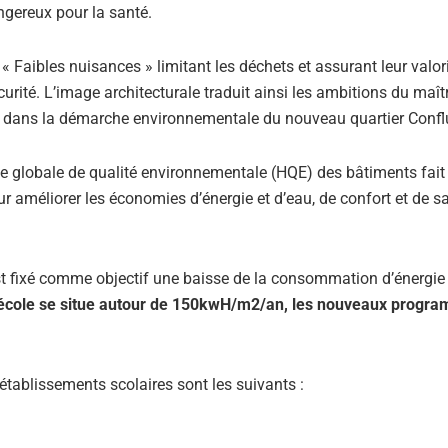
gereux pour la santé.
« Faibles nuisances » limitant les déchets et assurant leur valor
écurité. L’image architecturale traduit ainsi les ambitions du maît
ic dans la démarche environnementale du nouveau quartier Confl
he globale de qualité environnementale (HQE) des bâtiments fait
méliorer les économies d’énergie et d’eau, de confort et de s
est fixé comme objectif une baisse de la consommation d’énergie
 école se situe autour de 150kwH/m2/an, les nouveaux progr
tablissements scolaires sont les suivants :