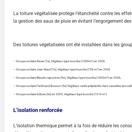
La toiture végétalisée protège l’étanchéité contre les effe
la gestion des eaux de pluie en évitant l’engorgement des
Des toitures végétalisées ont été installées dans les grou
– Groupe scolaire Ravier (7e), Végétaux type toundra (1089m²) en 2006
– Groupe scolaire Jean Macé (7e), Végétaux type toundra (708 m²) en 2006
– Groupe scolaire Bleuets capucines (9e), Végétaux type toundra (1800m²) en 2006,
– Groupe scolaire Ferdinand Buisson (5e) Végétaux variés préplantés dans cassettes amovib
– Groupe scolaire la Buire (3e) en 2009, Végétaux type toundra (1016 m²)
L’isolation renforcée
L’isolation thermique permet à la fois de réduire les con