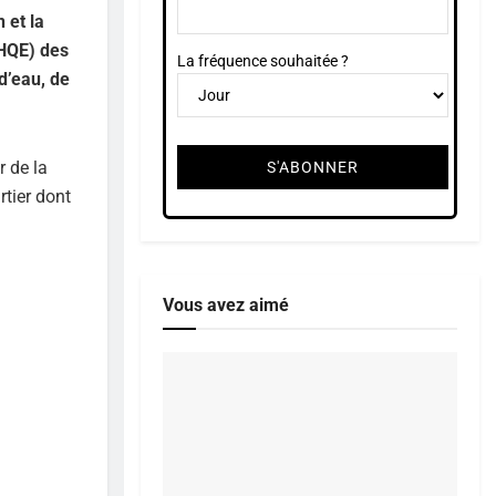
 et la
(HQE) des
La fréquence souhaitée ?
d’eau, de
r de la
rtier dont
Vous avez aimé