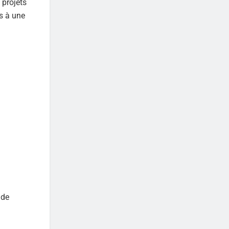
 projets
s à une
 de