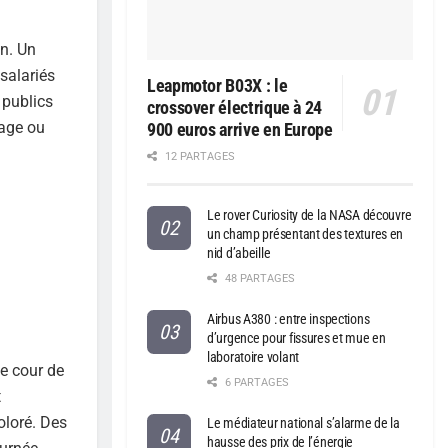
on. Un
salariés
Leapmotor B03X : le
 publics
crossover électrique à 24
tage ou
900 euros arrive en Europe
12 PARTAGES
Le rover Curiosity de la NASA découvre
un champ présentant des textures en
nid d’abeille
48 PARTAGES
Airbus A380 : entre inspections
d’urgence pour fissures et mue en
laboratoire volant
ne cour de
6 PARTAGES
t
oloré. Des
Le médiateur national s’alarme de la
hausse des prix de l’énergie