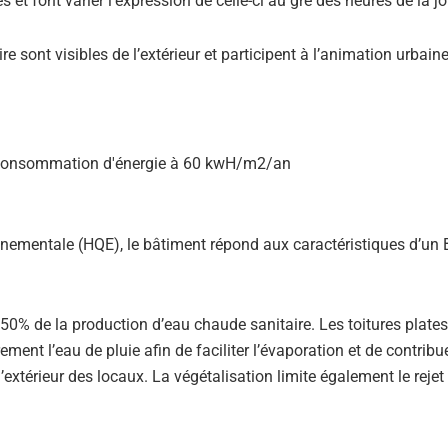
et font varier l’expression de celle-ci au gré des heures de la j
re sont visibles de l’extérieur et participent à l’animation urbaine
nementale (HQE), le bâtiment répond aux caractéristiques d’un
50% de la production d’eau chaude sanitaire. Les toitures plates
ent l’eau de pluie afin de faciliter l’évaporation et de contribue
 l’extérieur des locaux. La végétalisation limite également le reje