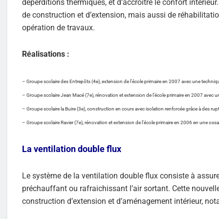
déperditions thermiques, et d’accroître le confort intérie
de construction et d’extension, mais aussi de réhabilita
opération de travaux.
Réalisations :
– Groupe scolaire des Entrepôts (4e), extension de l’école primaire en 2007 avec une tech
– Groupe scolaire Jean Macé (7e), rénovation et extension de l’école primaire en 2007 avec une 
– Groupe scolaire la Buire (3e), construction en cours avec isolation renforcée grâce à des r
– Groupe scolaire Ravier (7e), rénovation et extension de l’école primaire en 2006 en une ossat
La ventilation double flux
Le système de la ventilation double flux consiste à assure
préchauffant ou rafraichissant l’air sortant. Cette nouvel
construction d’extension et d’aménagement intérieur, not