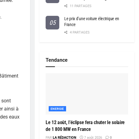
ournée.
11 PARTAGES
.
Le prix d’une voiture électrique en
France
4 PARTAGES
Tendance
 Bâtiment
 sont
r ainsi à
ENERGIE
t des eaux
Le 12 août, l’éclipse fera chuter le solaire
de 1 800 MW en France
PAR
LA RÉDACTION
7 août 2026
0