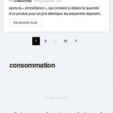
PAR
LA RÉDACTION
23 janvier 2026
0
Après la « shrinkflation », qui consiste à réduire la quantité
d’un produit pour un prix identique, les industriels déploient...
DETAILS
EN SAVOIR PLUS
1
2
…
21
consommation
PUBLICITÉ