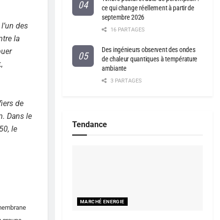
ce qui change réellement à partir de
septembre 2026
 l’un des
16 PARTAGES
tre la
Des ingénieurs observent des ondes
buer
de chaleur quantiques à température
,
ambiante
3 PARTAGES
iers de
n. Dans le
Tendance
0, le
MARCHÉ ENERGIE
 (membrane