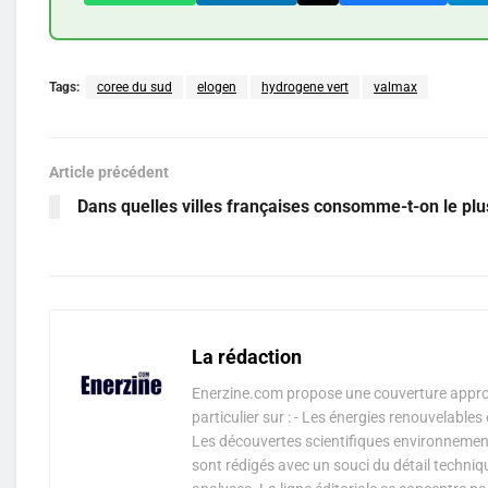
Tags:
coree du sud
elogen
hydrogene vert
valmax
Article précédent
Dans quelles villes françaises consomme-t-on le plu
La rédaction
Enerzine.com propose une couverture approf
particulier sur : - Les énergies renouvelable
Les découvertes scientifiques environnementa
sont rédigés avec un souci du détail techniq