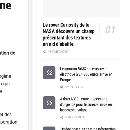
ène
Le rover Curiosity de la
NASA découvre un champ
présentant des textures
en nid d’abeille
48 PARTAGES
ation de
Leapmotor B03X : le crossover
électrique à 24 900 euros arrive en
rogène
Europe
du gaz
12 PARTAGES
de
Airbus A380 : entre inspections
d’urgence pour fissures et mue en
laboratoire volant
et des
6 PARTAGES
rporation,
Timbre postal et date de péremption :