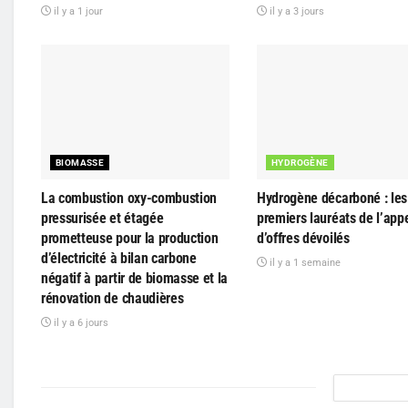
il y a 1 jour
il y a 3 jours
BIOMASSE
HYDROGÈNE
La combustion oxy-combustion
Hydrogène décarboné : les 
pressurisée et étagée
premiers lauréats de l’app
prometteuse pour la production
d’offres dévoilés
d’électricité à bilan carbone
il y a 1 semaine
négatif à partir de biomasse et la
rénovation de chaudières
il y a 6 jours