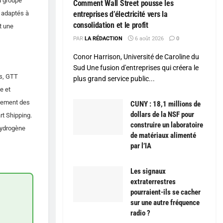
u groupe
Comment Wall Street pousse les
t adaptés à
entreprises d’électricité vers la
consolidation et le profit
t une
PAR
LA RÉDACTION
6 août 2026
0
Conor Harrison, Université de Caroline du
Sud Une fusion d'entreprises qui créera le
ns, GTT
plus grand service public...
e et
alement des
CUNY : 18,1 millions de
dollars de la NSF pour
rt Shipping.
construire un laboratoire
’hydrogène
de matériaux alimenté
par l’IA
Les signaux
extraterrestres
pourraient-ils se cacher
sur une autre fréquence
radio ?