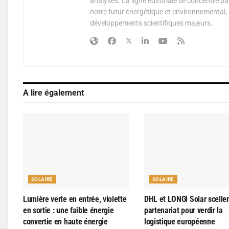
analyses. La ligne éditoriale se concentre p
notre futur énergétique et environnemental, 
développements scientifiques majeurs.
A lire également
SOLAIRE
SOLAIRE
Lumière verte en entrée, violette
DHL et LONGi Solar scelle
en sortie : une faible énergie
partenariat pour verdir la
convertie en haute énergie
logistique européenne