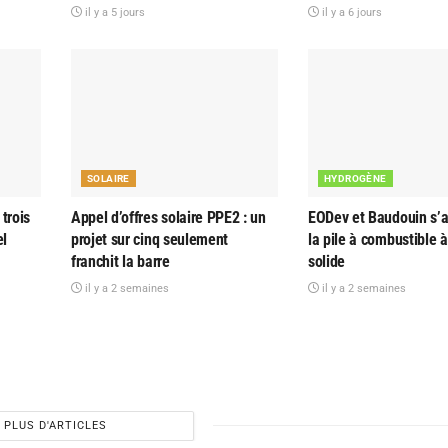
il y a 5 jours
il y a 6 jours
SOLAIRE
HYDROGÈNE
trois
Appel d’offres solaire PPE2 : un
EODev et Baudouin s’al
el
projet sur cinq seulement
la pile à combustible 
franchit la barre
solide
il y a 2 semaines
il y a 2 semaines
PLUS D'ARTICLES