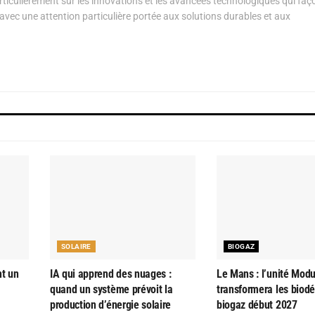
articulièrement sur les innovations et les avancées technologiques qui fa
avec une attention particulière portée aux solutions durables et aux
SOLAIRE
BIOGAZ
nt un
IA qui apprend des nuages :
Le Mans : l’unité Modu
quand un système prévoit la
transformera les biod
production d’énergie solaire
biogaz début 2027