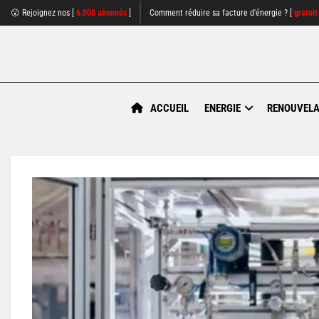
😮 Rejoignez nos [
6.000 abonnés
]
Comment réduire sa facture d'énergie ? [
gratuit
ACCUEIL
ENERGIE
RENOUVELA