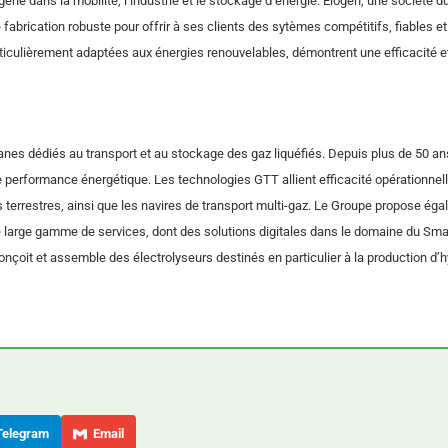
e dans la mobilité, l’industrie et le stockage d’énergie. Elogen, une société d
abrication robuste pour offrir à ses clients des sytèmes compétitifs, fiables e
ticulièrement adaptées aux énergies renouvelables, démontrent une efficacité e
es dédiés au transport et au stockage des gaz liquéfiés. Depuis plus de 50 a
 performance énergétique. Les technologies GTT allient efficacité opérationnell
irs terrestres, ainsi que les navires de transport multi-gaz. Le Groupe propose ég
 large gamme de services, dont des solutions digitales dans le domaine du Sma
conçoit et assemble des électrolyseurs destinés en particulier à la production d
elegram
Email