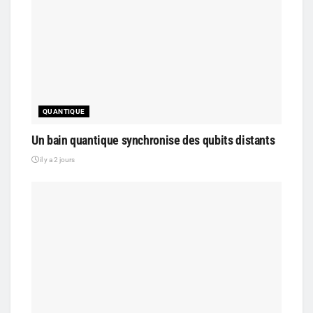
QUANTIQUE
Un bain quantique synchronise des qubits distants
il y a 2 jours