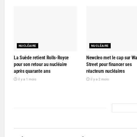
NUCLÉAIRE
NUCLÉAIRE
La Suède retient Rolls-Royce
Newcleo met le cap sur Wa
pour son retour au nucléaire
Street pour financer ses
après quarante ans
réacteurs nucléaires
il y a 1 mois
il y a 2 mois