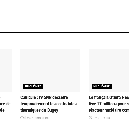
NUCLÉAIRE
NUCLÉAIRE
e
Canicule : l’ASNR desserre
Le français Otrera Ne
nce de
temporairement les contraintes
lève 17 millions pour 
 de
thermiques du Bugey
réacteur nucléaire co
il y a 4 semaines
il y a 1 mois