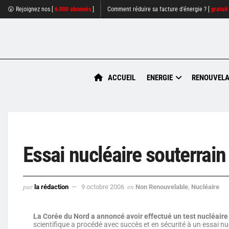
😮 Rejoignez nos [
6.000 abonnés
]
Comment réduire sa facture d'énergie ? [
gratuit
ACCUEIL
ENERGIE
RENOUVELA
Essai nucléaire souterrain
par
la rédaction
9 octobre 2006
en
Non Renouvelable
,
Nucléaire
La Corée du Nord a annoncé avoir effectué un test nucléaire 
scientifique a procédé avec succès et en sécurité à un essai nu