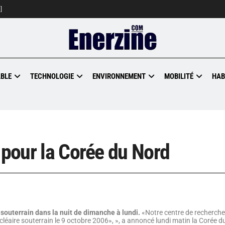
]
BLE
TECHNOLOGIE
ENVIRONNEMENT
MOBILITÉ
HAB
 pour la Corée du Nord
souterrain dans la nuit de dimanche à lundi.
«Notre centre de recherche
cléaire souterrain le 9 octobre 2006», », a annoncé lundi matin la Corée 