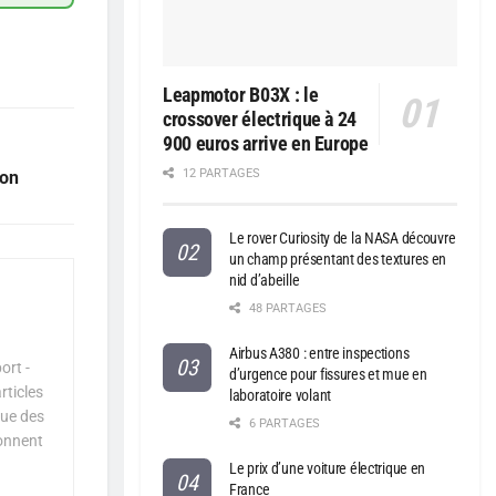
Leapmotor B03X : le
crossover électrique à 24
900 euros arrive en Europe
12 PARTAGES
ion
Le rover Curiosity de la NASA découvre
un champ présentant des textures en
nid d’abeille
48 PARTAGES
Airbus A380 : entre inspections
ort -
d’urgence pour fissures et mue en
rticles
laboratoire volant
que des
6 PARTAGES
çonnent
Le prix d’une voiture électrique en
France