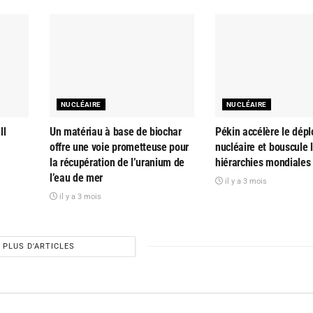
NUCLÉAIRE
NUCLÉAIRE
ll
Un matériau à base de biochar
Pékin accélère le dép
offre une voie prometteuse pour
nucléaire et bouscule 
la récupération de l’uranium de
hiérarchies mondiales
l’eau de mer
il y a 3 mois
il y a 3 mois
PLUS D'ARTICLES