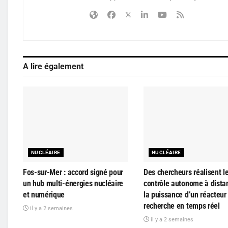
A lire également
NUCLÉAIRE
NUCLÉAIRE
Fos-sur-Mer : accord signé pour
Des chercheurs réalisent l
un hub multi-énergies nucléaire
contrôle autonome à dista
et numérique
la puissance d’un réacteur
recherche en temps réel
il y a 2 semaines
il y a 2 semaines