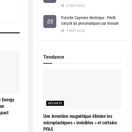
4 PARTAGES
Porsche Cayenne électrique : Pirelli
conçoit six pneumatiques sur mesure
3 PARTAGES
Tendance
w Energy
DÉCHETS
son
mpact
Une invention magnétique élimine les
microplastiques « invisibles » et certains
PFAS