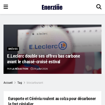
BRÈVES
E.Leclerc double ses offres bas carbone
avant le chassé-croisé estival
PAR
LA RÉDACTION
29 juillet 2026
Accueil
Tag
biocarburant
Europorte et Cérévia roulent au colza pour décarboner
le fret céréalier