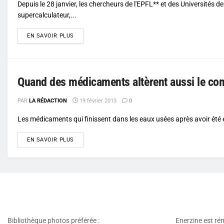
Depuis le 28 janvier, les chercheurs de l'EPFL** et des Universités
supercalculateur,...
DETAILS
EN SAVOIR PLUS
Quand des médicaments altèrent aussi le co
PAR
LA RÉDACTION
19 février 2013
0
Les médicaments qui finissent dans les eaux usées après avoir été e
DETAILS
EN SAVOIR PLUS
Bibliothèque photos préférée :
Enerzine est ré