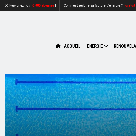
😮 Rejoignez nos [
6.000 abonnés
]
Comment réduire sa facture d'énergie ? [
gratuit
ACCUEIL
ENERGIE
RENOUVELA