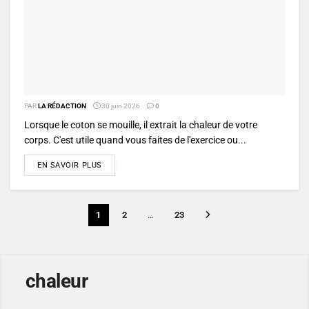
PAR
LA RÉDACTION
30 juin 2026
0
Lorsque le coton se mouille, il extrait la chaleur de votre
corps. C'est utile quand vous faites de l'exercice ou...
DETAILS
EN SAVOIR PLUS
1
2
…
23
chaleur