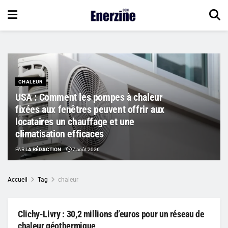
CHALEUR
USA : Comment les pompes à chaleur
fixées aux fenêtres peuvent offrir aux
locataires un chauffage et une
climatisation efficaces
PAR
LA RÉDACTION
7 août 2026
Accueil
Tag
chaleur
Clichy-Livry : 30,2 millions d’euros pour un réseau de
chaleur géothermique