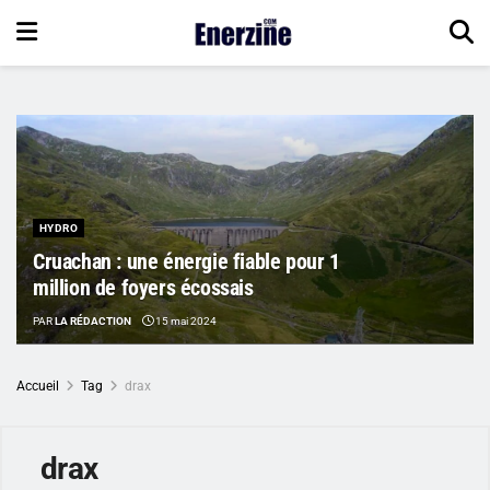
HYDRO
Cruachan : une énergie fiable pour 1
million de foyers écossais
PAR
LA RÉDACTION
15 mai 2024
Accueil
Tag
drax
drax