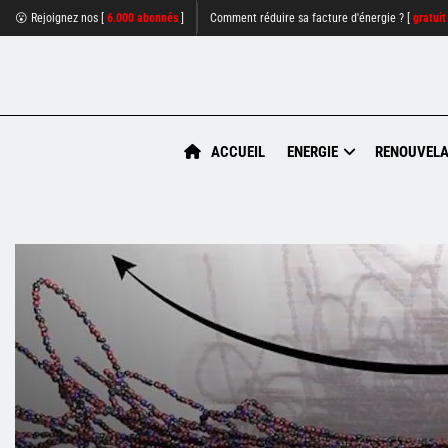
😮 Rejoignez nos [
6.000 abonnés
]
Comment réduire sa facture d'énergie ? [
gratuit
ACCUEIL
ENERGIE
RENOUVELA