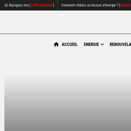
😮 Rejoignez nos [
6.000 abonnés
]
Comment réduire sa facture d'énergie ? [
gratuit
ACCUEIL
ENERGIE
RENOUVELA