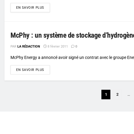
DETAILS
EN SAVOIR PLUS
McPhy : un système de stockage d’hydrogèn
PAR
LA RÉDACTION
8 février 2011
0
McPhy Energy a annoncé avoir signé un contrat avec le groupe Enel, 
DETAILS
EN SAVOIR PLUS
1
2
…