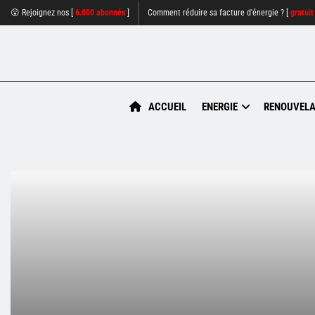
😮 Rejoignez nos [
6.000 abonnés
]
Comment réduire sa facture d'énergie ? [
gratuit
ACCUEIL
ENERGIE
RENOUVELA