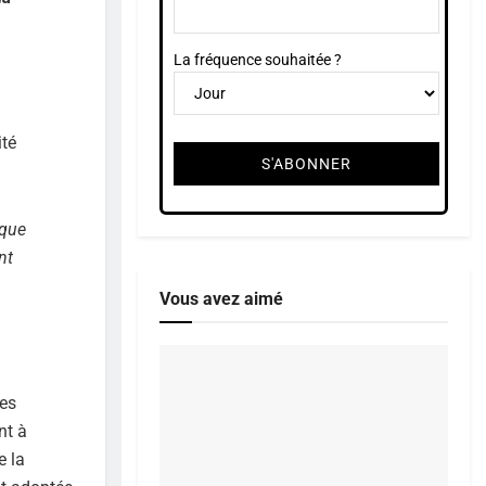
La fréquence souhaitée ?
ité
ique
nt
Vous avez aimé
es
nt à
e la