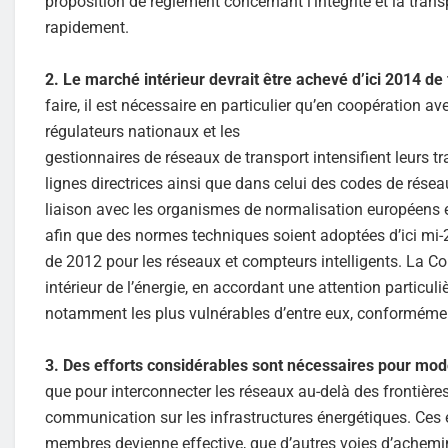
proposition de règlement concernant l’intégrité et la tra
rapidement.
2.
Le marché intérieur devrait être achevé d’ici 2014 de f
faire, il est nécessaire en particulier qu’en coopération a
régulateurs nationaux et les
gestionnaires de réseaux de transport intensifient leurs 
lignes directrices ainsi que dans celui des codes de rés
liaison avec les organismes de normalisation européens et
afin que des normes techniques soient adoptées d’ici mi-2
de 2012 pour les réseaux et compteurs intelligents. La
intérieur de l’énergie, en accordant une attention partic
notamment les plus vulnérables d’entre eux, conforméme
3. Des efforts considérables sont nécessaires pour mode
que pour interconnecter les réseaux au-delà des frontièr
communication sur les infrastructures énergétiques. Ces eff
membres devienne effective, que d’autres voies d’achemin