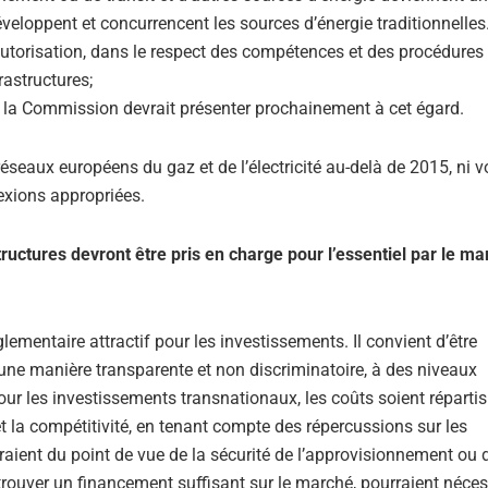
eloppent et concurrencent les sources d’énergie traditionnelles. 
’autorisation, dans le respect des compétences et des procédures
rastructures;
ue la Commission devrait présenter prochainement à cet égard.
éseaux européens du gaz et de l’électricité au-delà de 2015, ni v
exions appropriées.
ructures devront être pris en charge pour l’essentiel par le ma
glementaire attractif pour les investissements. Il convient d’être
 d’une manière transparente et non discriminatoire, à des niveaux
ur les investissements transnationaux, les coûts soient répartis
t la compétitivité, en tenant compte des répercussions sur les
raient du point de vue de la sécurité de l’approvisionnement ou 
e trouver un financement suffisant sur le marché, pourraient néces