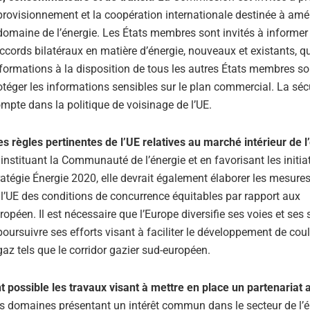
pprovisionnement et la coopération internationale destinée à amél
 domaine de l’énergie. Les États membres sont invités à informer
cords bilatéraux en matière d’énergie, nouveaux et existants, qu
formations à la disposition de tous les autres États membres s
téger les informations sensibles sur le plan commercial. La séc
mpte dans la politique de voisinage de l’UE.
es règles pertinentes de l’UE relatives au marché intérieur de l
nstituant la Communauté de l’énergie et en favorisant les initia
ratégie Énergie 2020, elle devrait également élaborer les mesure
e l’UE des conditions de concurrence équitables par rapport aux
péen. Il est nécessaire que l’Europe diversifie ses voies et ses
ursuivre ses efforts visant à faciliter le développement de coul
az tels que le corridor gazier sud-européen.
t possible les travaux visant à mettre en place un partenariat 
les domaines présentant un intérêt commun dans le secteur de l’é