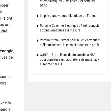
microplastiques « invisibles » et certains
iorer
PFAS
 la
Le prix d’une voiture électrique en France
’ils ont
ous une
Porsche Cayenne électrique : Pirelli conçoit
six pneumatiques sur mesure
urité
Comment Wall Street pousse les entreprises
d’électricité vers la consolidation et le profit
’énergie
,
CUNY : 18,1 millions de dollars de la NSF
tives de
pour construire un laboratoire de matériaux
s
alimenté par l’IA
 sources
oirs
avec la
nergie