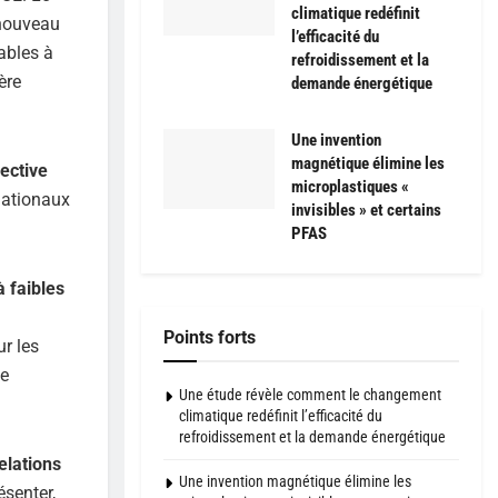
climatique redéfinit
 nouveau
l’efficacité du
ables à
refroidissement et la
ère
demande énergétique
Une invention
magnétique élimine les
ective
microplastiques «
nationaux
invisibles » et certains
PFAS
 faibles
Points forts
ur les
de
Une étude révèle comment le changement
climatique redéfinit l’efficacité du
refroidissement et la demande énergétique
elations
Une invention magnétique élimine les
senter,