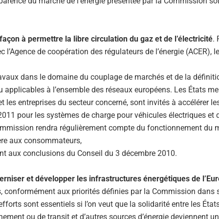
nsparence du marché de l’énergie présentée par la Commission so
açon à permettre la libre circulation du gaz et de l’électricité
.
vec l’Agence de coopération des régulateurs de l’énergie (ACER), l
travaux dans le domaine du couplage de marchés et de la définiti
eau applicables à l’ensemble des réseaux européens. Les États m
 les entreprises du secteur concerné, sont invités à accélérer le
011 pour les systèmes de charge pour véhicules électriques et d’i
 Commission rendra régulièrement compte du fonctionnement du 
ulière aux consommateurs,
nt aux conclusions du Conseil du 3 décembre 2010.
rniser et développer les infrastructures énergétiques de l’Eu
es, conformément aux priorités définies par la Commission dans 
orts sont essentiels si l’on veut que la solidarité entre les État
ement ou de transit et d’autres sources d’énergie deviennent une