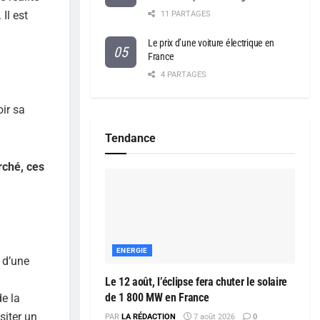
Il est
11 PARTAGES
Le prix d’une voiture électrique en
France
4 PARTAGES
oir sa
Tendance
rché, ces
ENERGIE
 d’une
Le 12 août, l’éclipse fera chuter le solaire
de 1 800 MW en France
de la
siter un
PAR
LA RÉDACTION
7 août 2026
0