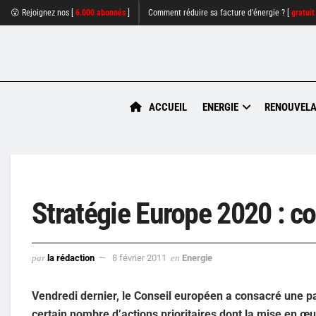
😮 Rejoignez nos [
6.000 abonnés
]
Comment réduire sa facture d'énergie ? [
gratuit
ACCUEIL
ENERGIE
RENOUVELA
Stratégie Europe 2020 : co
par
la rédaction
8 février 2011
en
Energie
Vendredi dernier, le Conseil européen a consacré une pa
certain nombre d’actions prioritaires dont la mise en œu