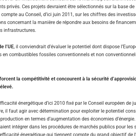
 privés. Ces projets devraient être sélectionnés sur la base de 
 compte au Conseil, d’ici juin 2011, sur les chiffres des investi
tions concernant la manière de répondre aux besoins de financem
s infrastructures.
de l’UE
, il conviendrait d’évaluer le potentiel dont dispose l’Euro
ces en combustibles fossiles conventionnels et non conventionnel
forcent la compétitivité et concourent à la sécurité d’approvi
 élevé.
efficacité énergétique d’ici 2010 fixé par le Conseil européen de j
ire, il faut agir avec détermination pour exploiter le potentiel con
 de production en termes d’augmentation des économies d’énergie.
aient intégrer dans les procédures de marchés publics pour les 
fficacité énergétique qui tiennent compte du grand objectif de l