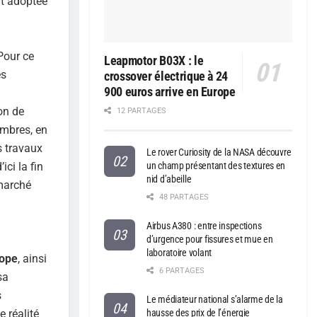
it adoptée
 Pour ce
Leapmotor B03X : le
es
crossover électrique à 24
900 euros arrive en Europe
on de
12 PARTAGES
embres, en
s travaux
Le rover Curiosity de la NASA découvre
ci la fin
un champ présentant des textures en
nid d’abeille
marché
48 PARTAGES
Airbus A380 : entre inspections
d’urgence pour fissures et mue en
laboratoire volant
rope
, ainsi
6 PARTAGES
sa
s
Le médiateur national s’alarme de la
 réalité
hausse des prix de l’énergie