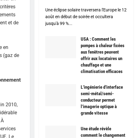
critères
Une éclipse solaire traversera l'Europe le 12
ssements
août en début de soirée et occultera
ent et de
jusqu'à 99 %...
USA : Comment les
pompes à chaleur fixées
pe en
aux fenêtres peuvent
s (gaz de
offrir aux locataires un
chauffage et une
climatisation efficaces
sionnement
L’ingénierie d’interface
semi-métal/semi-
conducteur permet
uin 2010,
l’imagerie optique à
sidérable
grande vitesse
 À
services
Une étude révèle
comment le changement
’UE. Le