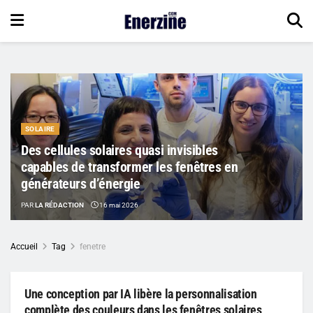
SOLAIRE
Des cellules solaires quasi invisibles
capables de transformer les fenêtres en
générateurs d’énergie
PAR
LA RÉDACTION
16 mai 2026
Accueil
Tag
fenetre
Une conception par IA libère la personnalisation
complète des couleurs dans les fenêtres solaires