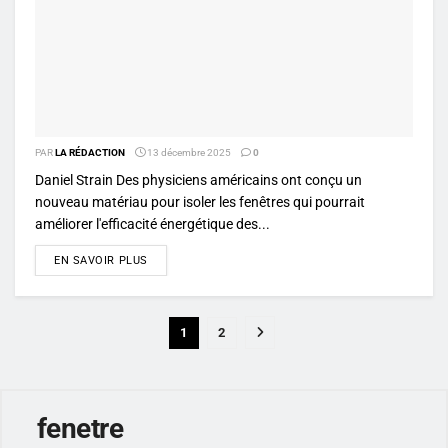
PAR
LA RÉDACTION
13 décembre 2025
0
Daniel Strain Des physiciens américains ont conçu un
nouveau matériau pour isoler les fenêtres qui pourrait
améliorer l'efficacité énergétique des...
DETAILS
EN SAVOIR PLUS
1
2
fenetre