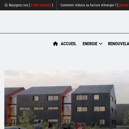
😮 Rejoignez nos [
6.000 abonnés
]
Comment réduire sa facture d'énergie ? [
gratuit
ACCUEIL
ENERGIE
RENOUVELA