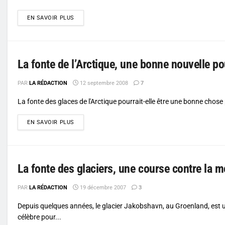
DETAILS
EN SAVOIR PLUS
La fonte de l’Arctique, une bonne nouvelle pou
PAR
LA RÉDACTION
12 septembre 2008
7
La fonte des glaces de l'Arctique pourrait-elle être une bonne chose 
DETAILS
EN SAVOIR PLUS
La fonte des glaciers, une course contre la m
PAR
LA RÉDACTION
19 décembre 2007
3
Depuis quelques années, le glacier Jakobshavn, au Groenland, est u
célèbre pour...