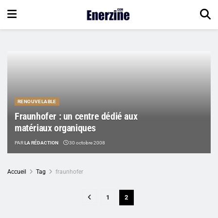
RENOUVELABLE
Fraunhofer : un centre dédié aux
matériaux organiques
PAR
LA RÉDACTION
30 octobre 2008
Accueil
Tag
fraunhofer
1
2