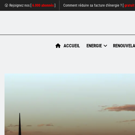
😮 Rejoignez nos [
6.000 abonnés
]
Comment réduire sa facture d'énergie ? [
gratuit
ACCUEIL
ENERGIE
RENOUVELA