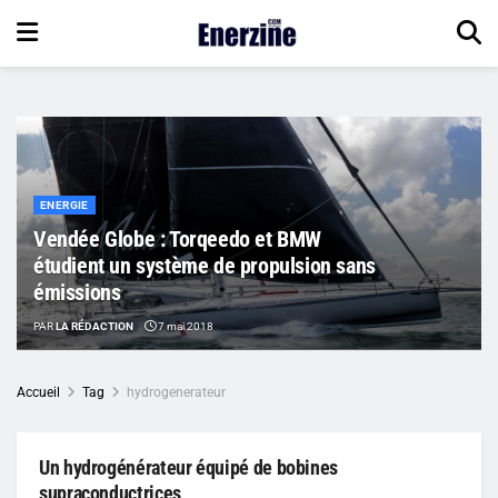
ENERGIE
Vendée Globe : Torqeedo et BMW
étudient un système de propulsion sans
émissions
PAR
LA RÉDACTION
7 mai 2018
Accueil
Tag
hydrogenerateur
Un hydrogénérateur équipé de bobines
supraconductrices