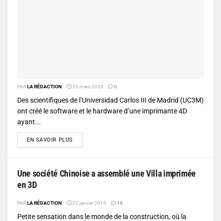
PAR
LA RÉDACTION
23 mars 2023
0
Des scientifiques de l’Universidad Carlos III de Madrid (UC3M)
ont créé le software et le hardware d’une imprimante 4D
ayant...
DETAILS
EN SAVOIR PLUS
Une société Chinoise a assemblé une Villa imprimée
en 3D
PAR
LA RÉDACTION
22 janvier 2015
18
Petite sensation dans le monde de la construction, où la