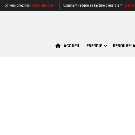
😮 Rejoignez nos [
6.000 abonnés
]
Comment réduire sa facture d'énergie ? [
gratuit
ACCUEIL
ENERGIE
RENOUVELA