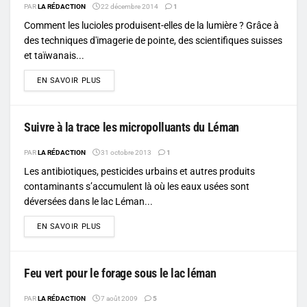
PAR
LA RÉDACTION
22 décembre 2014
1
Comment les lucioles produisent-elles de la lumière ? Grâce à
des techniques d'imagerie de pointe, des scientifiques suisses
et taïwanais...
DETAILS
EN SAVOIR PLUS
Suivre à la trace les micropolluants du Léman
PAR
LA RÉDACTION
31 octobre 2013
1
Les antibiotiques, pesticides urbains et autres produits
contaminants s’accumulent là où les eaux usées sont
déversées dans le lac Léman...
DETAILS
EN SAVOIR PLUS
Feu vert pour le forage sous le lac léman
PAR
LA RÉDACTION
7 août 2009
5