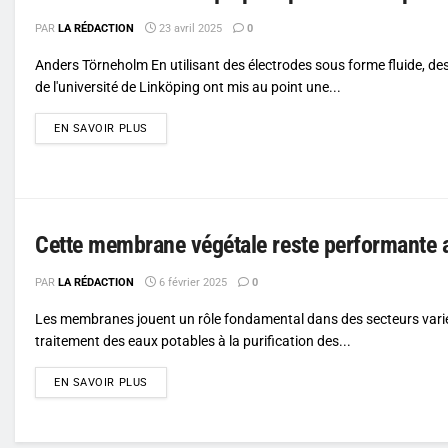
PAR
LA RÉDACTION
23 avril 2025
0
Anders Törneholm En utilisant des électrodes sous forme fluide, de
de l'université de Linköping ont mis au point une...
DETAILS
EN SAVOIR PLUS
Cette membrane végétale reste performante a
PAR
LA RÉDACTION
6 février 2025
0
Les membranes jouent un rôle fondamental dans des secteurs varié
traitement des eaux potables à la purification des...
DETAILS
EN SAVOIR PLUS