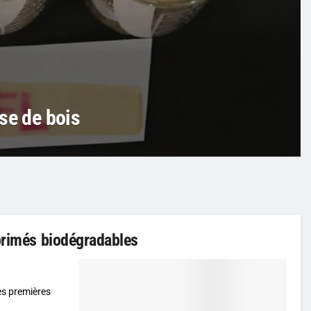
se de bois
mprimés biodégradables
es premières