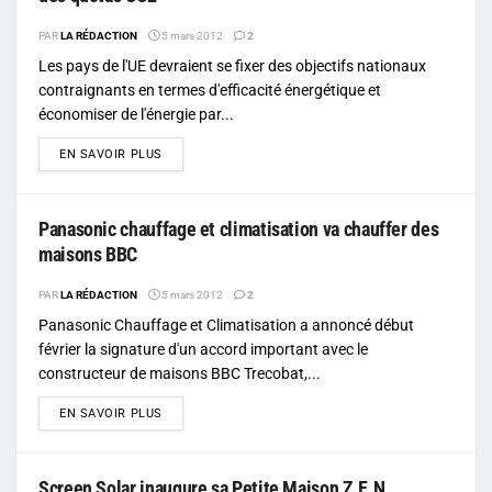
PAR
LA RÉDACTION
5 mars 2012
2
Les pays de l'UE devraient se fixer des objectifs nationaux
contraignants en termes d'efficacité énergétique et
économiser de l'énergie par...
DETAILS
EN SAVOIR PLUS
Panasonic chauffage et climatisation va chauffer des
maisons BBC
PAR
LA RÉDACTION
5 mars 2012
2
Panasonic Chauffage et Climatisation a annoncé début
février la signature d'un accord important avec le
constructeur de maisons BBC Trecobat,...
DETAILS
EN SAVOIR PLUS
Screen Solar inaugure sa Petite Maison Z.E.N.