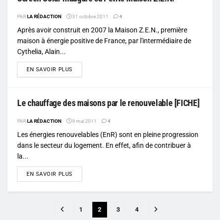
PAR
LA RÉDACTION
31 octobre 2011
4
Après avoir construit en 2007 la Maison Z.E.N., première
maison à énergie positive de France, par l'intermédiaire de
Cythelia, Alain...
DETAILS
EN SAVOIR PLUS
Le chauffage des maisons par le renouvelable [FICHE]
PAR
LA RÉDACTION
9 mai 2011
4
Les énergies renouvelables (EnR) sont en pleine progression
dans le secteur du logement. En effet, afin de contribuer à
la...
DETAILS
EN SAVOIR PLUS
1
2
3
4