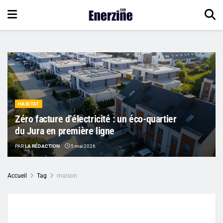
HABITAT
Zéro facture d’électricité : un éco-quartier
du Jura en première ligne
PAR
LA RÉDACTION
5 mai 2026
Accueil
Tag
maison