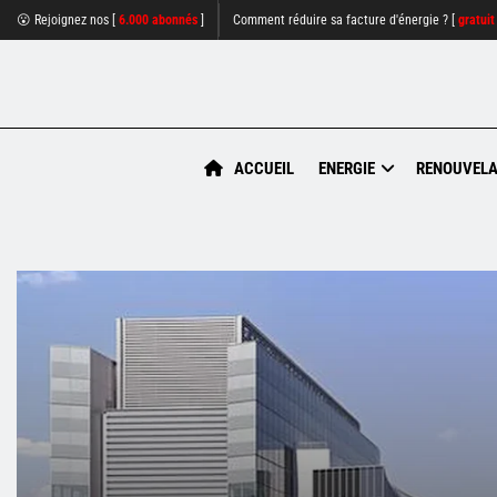
😮 Rejoignez nos [
6.000 abonnés
]
Comment réduire sa facture d'énergie ? [
gratuit
ACCUEIL
ENERGIE
RENOUVELA