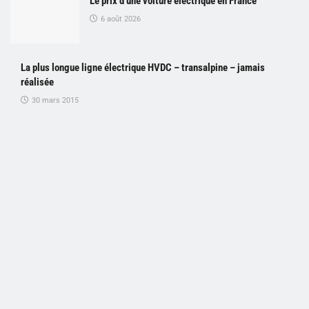
Le prix d’une voiture électrique en France
6 août 2026
La plus longue ligne électrique HVDC – transalpine – jamais
réalisée
30 mars 2015