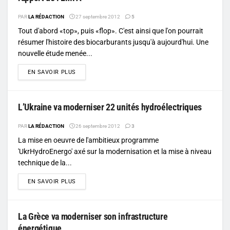
PAR
LA RÉDACTION
27 septembre 2012
5
Tout d'abord «top», puis «flop». C'est ainsi que l'on pourrait
résumer l'histoire des biocarburants jusqu'à aujourd'hui. Une
nouvelle étude menée...
DETAILS
EN SAVOIR PLUS
L’Ukraine va moderniser 22 unités hydroélectriques
PAR
LA RÉDACTION
26 septembre 2012
3
La mise en oeuvre de l'ambitieux programme
'UkrHydroEnergo' axé sur la modernisation et la mise à niveau
technique de la...
DETAILS
EN SAVOIR PLUS
La Grèce va moderniser son infrastructure
énergétique