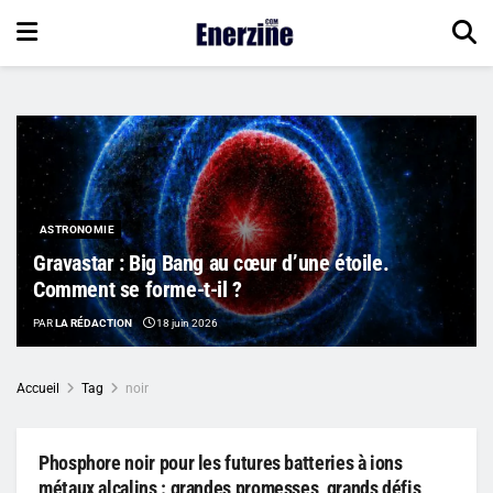
ASTRONOMIE
Gravastar : Big Bang au cœur d’une étoile.
Comment se forme-t-il ?
PAR
LA RÉDACTION
18 juin 2026
Accueil
Tag
noir
Phosphore noir pour les futures batteries à ions
métaux alcalins : grandes promesses, grands défis