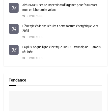
Airbus A380 : entre inspections d’urgence pour fissures et
mue en laboratoire volant
6 PARTAGES
L’énergie éolienne réduirait notre facture énergétique vers
2025
8 PARTAGES
La plus longue ligne électrique HVDC – transalpine – jamais
réalisée
8 PARTAGES
Tendance