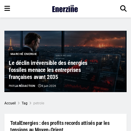
MARCHÉ ENERGIE
Le déclin irréversible des énergies
fossiles menace les entreprises
françaises avant 2035
PAR
LA RÉDACTION
8 juin 2026
Accueil
Tag
petrole
TotalEnergies : des profits records attisés par les
tensions au Moyen-Orient