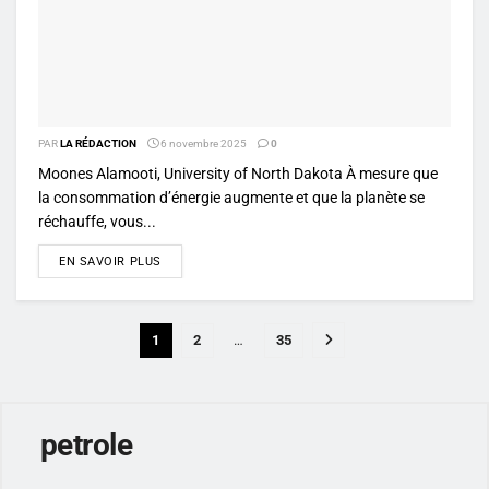
PAR
LA RÉDACTION
6 novembre 2025
0
Moones Alamooti, University of North Dakota À mesure que
la consommation d’énergie augmente et que la planète se
réchauffe, vous...
DETAILS
EN SAVOIR PLUS
1
2
…
35
petrole