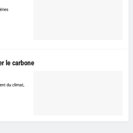
éries
er le carbone
nt du climat,