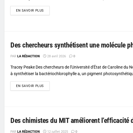
DETAILS
EN SAVOIR PLUS
Des chercheurs synthétisent une molécule ph
PAR
LA RÉDACTION
28 avril 2026
0
Tracey Peake Des chercheurs de l'Université d'État de Caroline du N
à synthétiser la bactériochlorophylle a, un pigment photosynthétiqu
DETAILS
EN SAVOIR PLUS
Des chimistes du MIT améliorent l’efficacité
PAR
LA RÉDACTION
12 juillet 2025
0