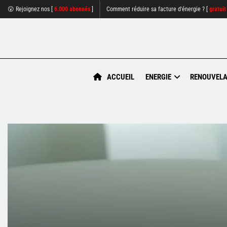
😮 Rejoignez nos [
6.000 abonnés
]
Comment réduire sa facture d'énergie ? [
gratuit
ACCUEIL
ENERGIE
RENOUVELA