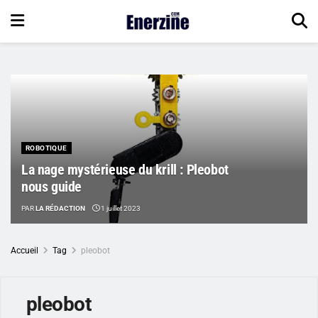
ROBOTIQUE
La nage mystérieuse du krill : Pleobot
nous guide
PAR
LA RÉDACTION
1 juillet 2023
Accueil
Tag
pleobot
pleobot