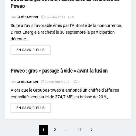
Poweo
PAR
LA RÉDACTION
3 octobre 2011
3
Suite à l'avis favorable émis par l’Autorité de la concurrence,
Direct Energie a racheté le 30 septembre la participation
détenue...
DETAILS
EN SAVOIR PLUS
Poweo : gros « passage à vide » avant la fusion
PAR
LA RÉDACTION
29 septembre 2011
0
Alors que le Groupe Poweo a annoncé un chiffre d'affaires
consolidé semestriel de 274,7 ME, en baisse de 29 %,...
DETAILS
EN SAVOIR PLUS
1
2
…
11