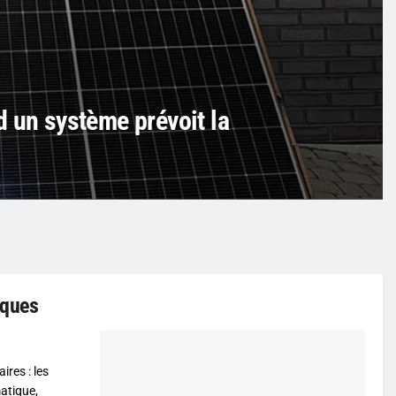
d un système prévoit la
iques
ires : les
atique,