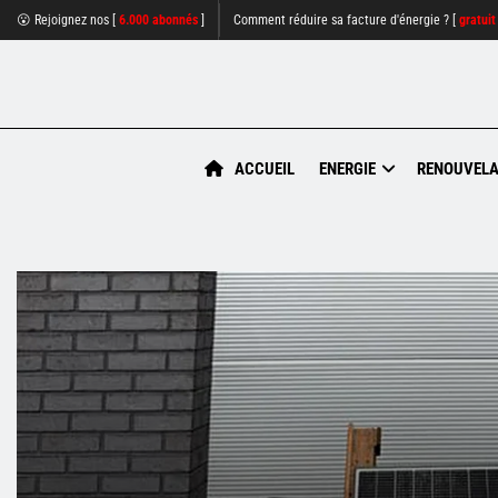
😮 Rejoignez nos [
6.000 abonnés
]
Comment réduire sa facture d'énergie ? [
gratuit
ACCUEIL
ENERGIE
RENOUVELA