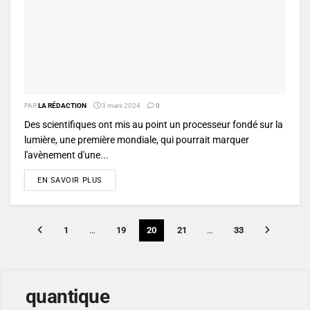
PAR
LA RÉDACTION
3 mars 2024
0
Des scientifiques ont mis au point un processeur fondé sur la
lumière, une première mondiale, qui pourrait marquer
l'avènement d'une...
DETAILS
EN SAVOIR PLUS
1
…
19
20
21
…
33
quantique